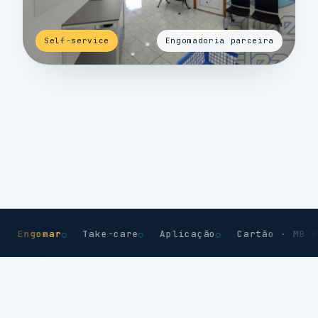
Self-service
Engomadoria parceira
gomar
Take-care
Aplicação
Cartão · MB Way