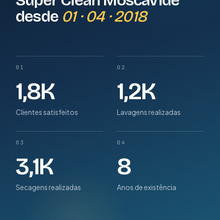
Super Clean Moscavide
desde
01 · 04 · 2018
01
02
1,8K
1,2K
Clientes satisfeitos
Lavagens realizadas
03
04
3,1K
8
Secagens realizadas
Anos de existência