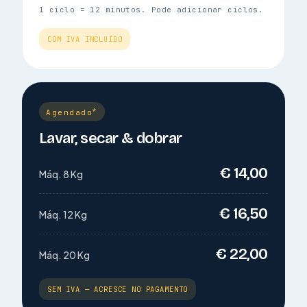
1 ciclo = 12 minutos. Pode adicionar ciclos.
COM IVA INCLUÍDO
*
Agendado
Lavar, secar & dobrar
€ 14,00
Máq. 8 Kg
€ 16,50
Máq. 12 Kg
€ 22,00
Máq. 20 Kg
SEM IVA — ACRESCE NO PAGAMENTO