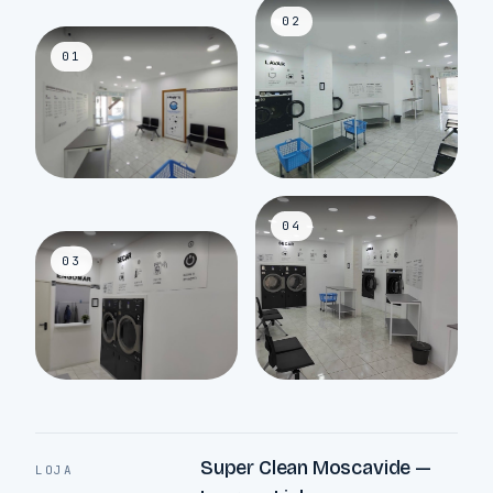
02
01
04
03
Super Clean Moscavide —
LOJA