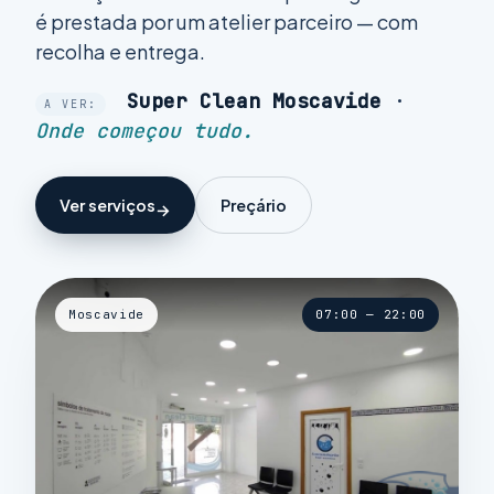
é prestada por um atelier parceiro — com
recolha e entrega.
Super Clean Moscavide
·
A VER:
Onde começou tudo.
Ver serviços
Preçário
Moscavide
07:00 — 22:00