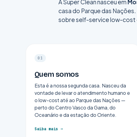
A Super Clean nasceu em
Mo
casa do Parque das Nações.
sobre self-service low-cost
01
Quem somos
Esta é a nossa segunda casa. Nasceu da
vontade de levar o atendimento humano e
o low-cost até ao Parque das Nações —
perto do Centro Vasco da Gama, do
Oceanário e da estação do Oriente.
Saiba mais