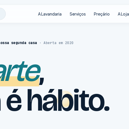
A Lavandaria
Serviços
Preçário
A Loja
nossa segunda casa
· Aberta em 2020
arte
,
 é hábito.