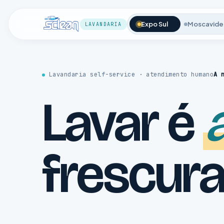
Expo Sul
Moscavide
LAVANDARIA
Lavandaria self-service · atendimento humano
A 
Lavar é
frescura