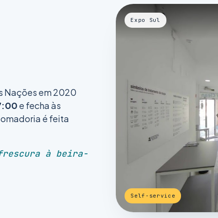
Expo Sul
as Nações em 2020
7:00
e fecha às
gomadoria é feita
frescura à beira-
Self-service