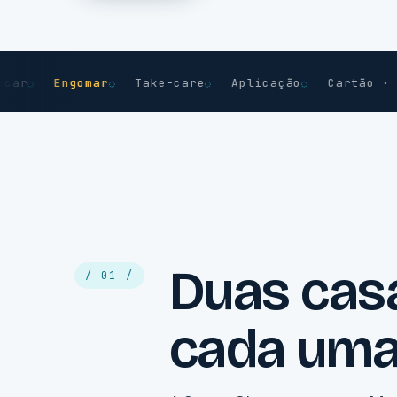
Engomar
Take-care
Aplicação
Cartão · MB W
Duas cas
/ 01 /
cada uma