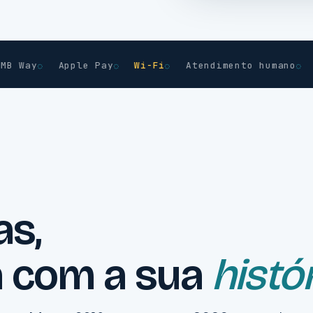
ay
Apple Pay
Wi-Fi
Atendimento humano
Sem 
as,
 com a sua
histó