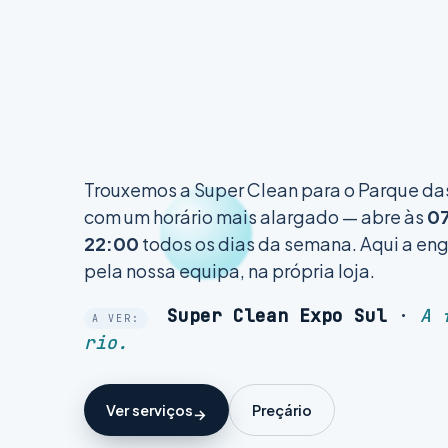
Trouxemos a Super Clean para o Parque d
com um horário mais alargado — abre às
0
22:00
todos os dias da semana. Aqui a en
pela nossa equipa, na própria loja.
Super Clean Expo Sul
·
A 
A VER:
rio.
Ver serviços
Preçário