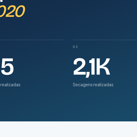
2020
03
15
2,1K
realizadas
Secagens realizadas