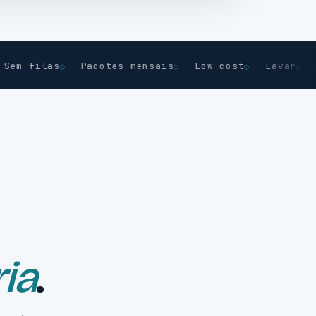
filas
Pacotes mensais
Low-cost
Lavar
Seca
ria
.