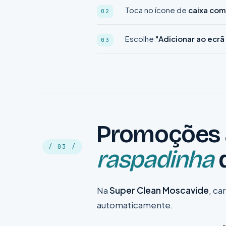
Toca no ícone de
caixa com
Escolhe
"Adicionar ao ecrã 
Promoções
/ 03 /
raspadinha
d
Na
Super Clean Moscavide
, ca
automaticamente.