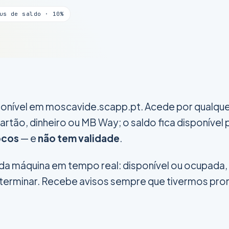
us de saldo · 10%
ponível em
moscavide.scapp.pt
. Acede por qualqu
artão, dinheiro ou MB Way; o saldo fica disponível
ocos
— e
não tem validade
.
da máquina em tempo real: disponível ou ocupada, 
terminar. Recebe avisos sempre que tivermos pr