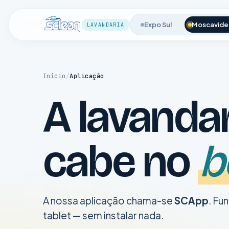
Expo Sul
Moscavide
LAVANDARIA
Início
/
Aplicação
A lavanda
cabe no
b
A nossa aplicação chama-se
SCApp
. Fu
tablet — sem instalar nada.