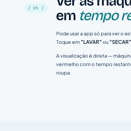
Ver as máqu
/ 05 /
em
tempo re
Pode usar a app só para ver o e
Toque em
"LAVAR"
ou
"SECAR
A visualização é direta — máqui
vermelho com o tempo restante pa
roupa.