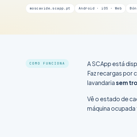
moscavide.scapp.pt
Android · iOS · Web
Bón
A SCApp está dis
COMO FUNCIONA
Faz recargas por c
lavandaria
sem tr
Vê o estado de ca
máquina ocupada 