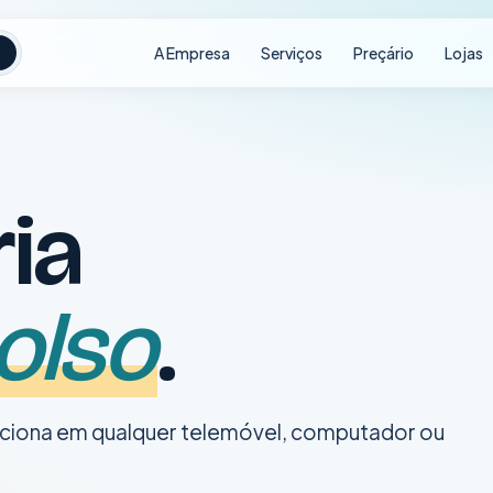
A Empresa
Serviços
Preçário
Lojas
ria
olso
.
nciona em qualquer telemóvel, computador ou