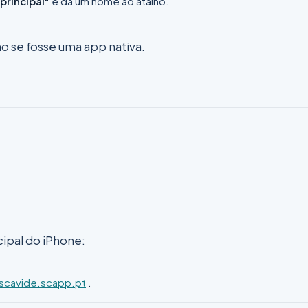
principal"
e dá um nome ao atalho.
o se fosse uma app nativa.
cipal do iPhone:
cavide.scapp.pt
.