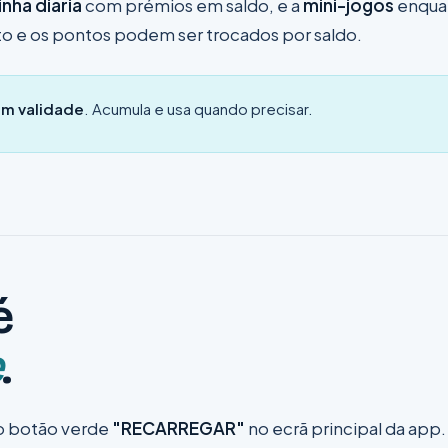
nha diária
com prémios em saldo, e a
mini-jogos
enqua
nto e os pontos podem ser trocados por saldo.
em validade
. Acumula e usa quando precisar.
é
e
.
no botão verde
"RECARREGAR"
no ecrã principal da app.