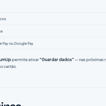
ocos
xa
le Pay ou Google Pay
umUp
permite ativar
"Guardar dados"
— nas próximas 
 o cartão.