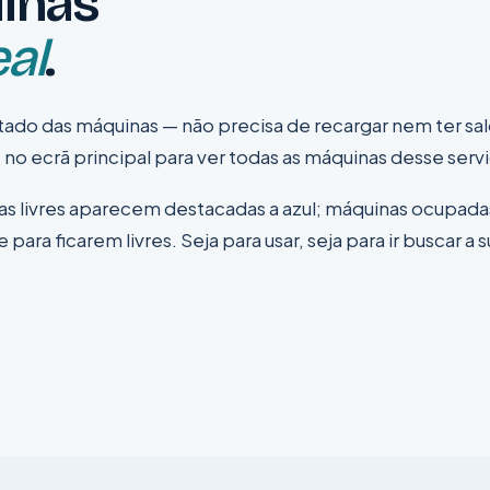
inas
al
.
stado das máquinas — não precisa de recargar nem ter sa
"
no ecrã principal para ver todas as máquinas desse serv
nas livres aparecem destacadas a azul; máquinas ocupada
ra ficarem livres. Seja para usar, seja para ir buscar a s