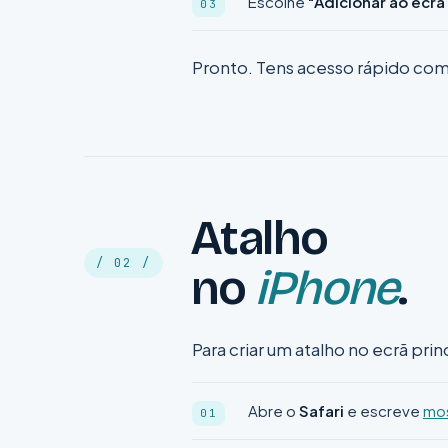
Escolhe
"Adicionar ao ecrã 
Pronto. Tens acesso rápido com
Atalho
/ 02 /
no
iPhone
.
Para criar um atalho no ecrã prin
Abre o
Safari
e escreve
mos