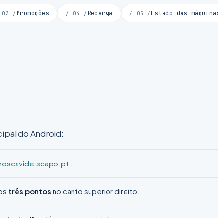
Promoções
Recarga
Estado das máquina
 03 /
/ 04 /
/ 05 /
cipal do Android:
oscavide.scapp.pt
.
nos
três pontos
no canto superior direito.