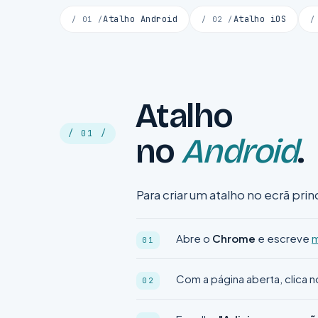
Atalho Android
Atalho iOS
/ 01 /
/ 02 /
/
Atalho
/ 01 /
no
Android
.
Para criar um atalho no ecrã prin
Abre o
Chrome
e escreve
m
Com a página aberta, clica 