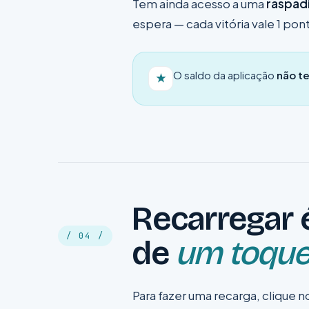
Tem ainda acesso a uma
raspadi
espera — cada vitória vale 1 po
O saldo da aplicação
não t
★
Recarregar 
/ 04 /
de
um toqu
Para fazer uma recarga, clique 