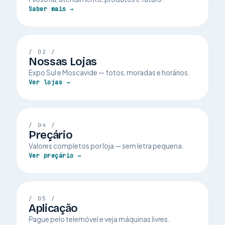
Saber mais →
/ 02 /
Nossas Lojas
Expo Sul e Moscavide — fotos, moradas e horários.
Ver lojas →
/ 04 /
Preçário
Valores completos por loja — sem letra pequena.
Ver preçário →
/ 05 /
Aplicação
Pague pelo telemóvel e veja máquinas livres.