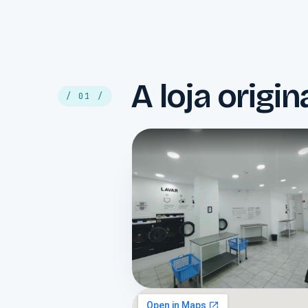
A loja origin
/ 01 /