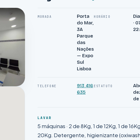
Porta
Di
MORADA
HORÁRIO
do Mar,
· 0
3A
22
Parque
das
Nações
— Expo
Sul
Lisboa
913 416
Ab
TELEFONE
ESTATUTO
635
de
de
LAVAR
5 máquinas · 2 de 8Kg, 1 de 12Kg, 1 de 16Kg
20Kg. Detergente, higienizante (oxiwash