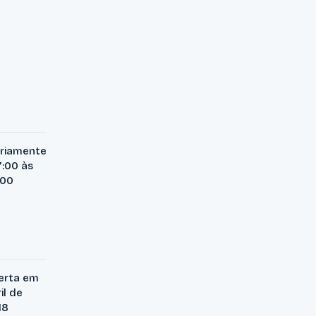
ariamente
7:00 às
:00
erta em
il de
18