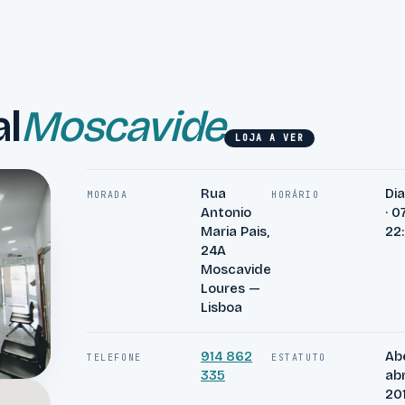
al
Moscavide
LOJA A VER
Rua
Di
MORADA
HORÁRIO
Antonio
· 0
Maria Pais,
22
24A
Moscavide
Loures —
Lisboa
914 862
Ab
TELEFONE
ESTATUTO
335
abr
20