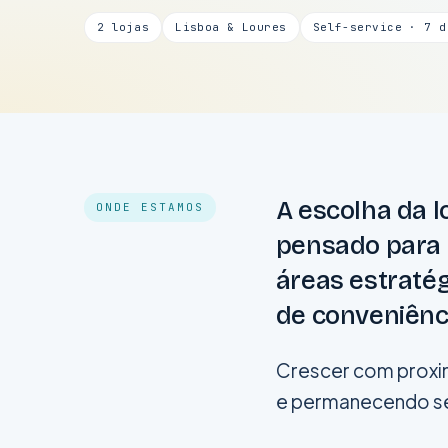
2 lojas
Lisboa & Loures
Self-service · 7 d
A escolha da l
ONDE ESTAMOS
pensado para o
áreas estratég
de conveniênc
Crescer com proxim
e permanecendo sem