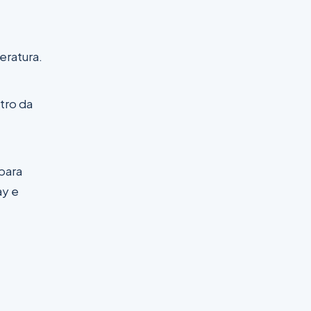
eratura.
tro da
 para
ay e