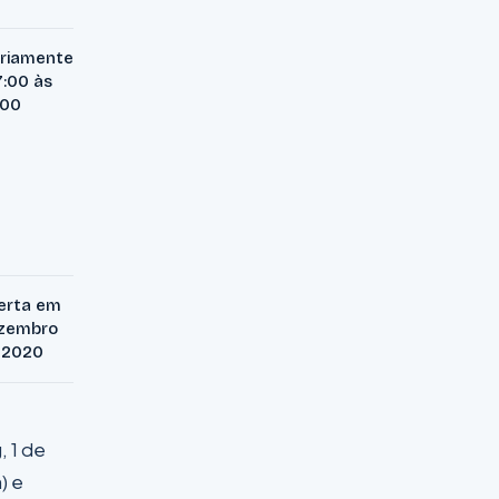
ariamente
7:00 às
:00
erta em
zembro
 2020
, 1 de
) e