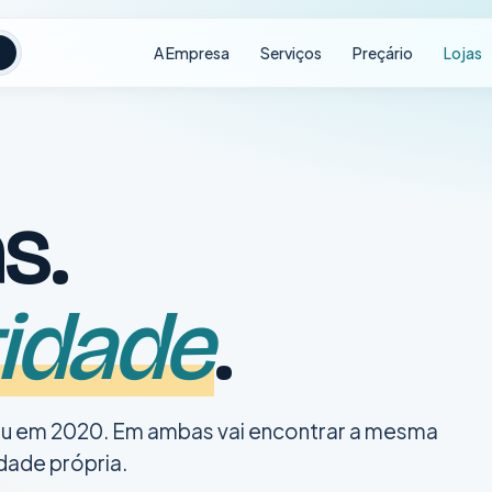
A Empresa
Serviços
Preçário
Lojas
s.
idade
.
iu em 2020. Em ambas vai encontrar a mesma
dade própria.