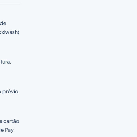
 de
oxiwash)
tura.
 prévio
ra cartão
le Pay