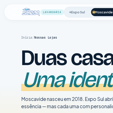
Expo Sul
Moscavide
LAVANDARIA
Início
/
Nossas Lojas
Duas casa
Uma ident
Moscavide nasceu em 2018. Expo Sul abr
essência — mas cada uma com personali