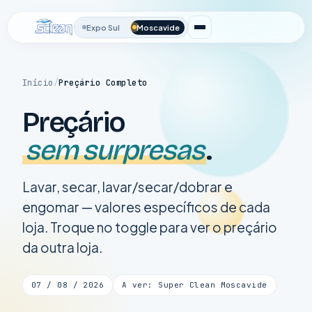
Expo Sul
Moscavide
Início
/
Preçário Completo
Preçário
sem surpresas
.
Lavar, secar, lavar/secar/dobrar e
engomar — valores específicos de cada
loja. Troque no toggle para ver o preçário
da outra loja.
07 / 08 / 2026
A ver: Super Clean Moscavide