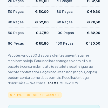
20 Peças
€ 22,00
70 Peças
€ 62,30
30 Peças
€ 30,00
80 Peças
€ 69,60
40 Peças
€ 39,60
90 Peças
€ 76,50
50 Peças
€ 47,50
100 Peças
€ 82,00
60 Peças
€ 55,80
150 Peças
€ 120,00
Pacotes válidos 30 dias para clientes que entregam e
recolhem na loja. Para recolha e entrega ao domicílio, o
pacote é consumido no ato (o estafeta recolhe igual ao
pacote contratado). Peças não-vestuário (lençóis, capas)
podem contar como duas ou mais. Recolha/entrega
domiciliária — fale com a
Janette
:
911 068 079
.
SEM IVA — ACRESCE NO PAGAMENTO